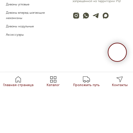
запрещённой на территории РФ
Диваны
угловые
Диваны
вперед шагающие
механизмы
Диваны
модульные
Аксессуары
Скидка на сайте 10% распространяется только на серийные
Главная страница
Каталог
Проложить путь
Контакты
модели. При расчёте изменения изменений
Скидка на сайте 10% распространяется только на серийные
модели. При расчёте изменения модернизации, цена
рассчитывается индивидуально.