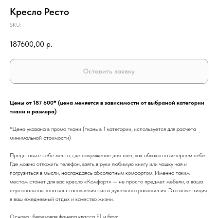
Кресло Ресто
SKU:
187600,00
р.
Оставить заявку
Цены от 187 600* (цена меняется в зависимости от выбраной категории
ткани и размера)
*Цена указана в промо ткани (ткань в 1 категории, используется для расчета
минимальной стоимости)
Представьте себе место, где напряжение дня тает, как облака на вечернем небе.
Где можно отложить телефон, взять в руки любимую книгу или чашку чая и
погрузиться в мысли, наслаждаясь абсолютным комфортом. Именно таким
местом станет для вас кресло «Комфорт» — не просто предмет мебели, а ваша
персональная зона восстановления сил и душевного равновесия. Это инвестиция
в ваш ежедневный отдых и качество жизни.
Основа : березовая фанера класса Е1 и брус.