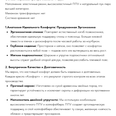
Наполнение: эластичные ремни, высокоэластичный ППУ и натуральный пух-перо
высшей категории.
Механизм трансформации: нет
Система хранения: нет
1.Анатомия Идеального Комфорта: Продуманная Эргономика
Эргономичная спинка:
Повторяет естественный изгиб позвоночника,
обеспечивая идеальную поддержку спины и поясницы. Больше никакой
тяжести в плечах и дискомфорта после часовой работы за ноутбуком.
Глубокое сиденье:
Просторное и мягкое, оно позволяет с комфортом
расположиться в любой позе — поджав ноги или вытянувшись во весь рост.
Мягкие подлокотники:
Широкие и упругие подлокотники оптимальной
высоты служат удобной опорой для рук, позволяя расслабить плечевой пояс.
2. Безупречное Качество и Долговечность
Мы верим, что настоящий комфорт должен быть надежным и долговечным.
Каждое кресло «Комфорт» — это результат строгого контроля на всех этапах
производства.
Прочный каркас:
Изготовлен из сухой древесины хвойных пород, что
гарантирует устойчивость и исключает скрипы и деформации на протяжении
многих лет.
Наполнитель двойной упругости:
Мы используем комбинацию
высокоэластичного ППУ и холлофайбера. ППУ создает ортопедическую
поддержку, а слой холлофайбера обеспечивает ту самую, желанную «мягкость
облака» и предотвращает проседание.