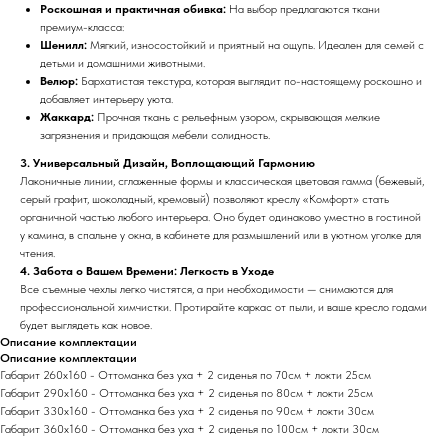
Роскошная и практичная обивка:
На выбор предлагаются ткани
премиум-класса:
Шенилл:
Мягкий, износостойкий и приятный на ощупь. Идеален для семей с
детьми и домашними животными.
Велюр:
Бархатистая текстура, которая выглядит по-настоящему роскошно и
добавляет интерьеру уюта.
Жаккард:
Прочная ткань с рельефным узором, скрывающая мелкие
загрязнения и придающая мебели солидность.
3. Универсальный Дизайн, Воплощающий Гармонию
Лаконичные линии, сглаженные формы и классическая цветовая гамма (бежевый,
серый графит, шоколадный, кремовый) позволяют креслу «Комфорт» стать
органичной частью любого интерьера. Оно будет одинаково уместно в гостиной
у камина, в спальне у окна, в кабинете для размышлений или в уютном уголке для
чтения.
4. Забота о Вашем Времени: Легкость в Уходе
Все съемные чехлы легко чистятся, а при необходимости — снимаются для
профессиональной химчистки. Протирайте каркас от пыли, и ваше кресло годами
будет выглядеть как новое.
Описание комплектации
Описание комплектации
Габарит 260х160 - Оттоманка без уха + 2 сиденья по 70см + локти 25см
Габарит 290х160 - Оттоманка без уха + 2 сиденья по 80см + локти 25см
Габарит 330х160 - Оттоманка без уха + 2 сиденья по 90см + локти 30см
Габарит 360х160 - Оттоманка без уха + 2 сиденья по 100см + локти 30см