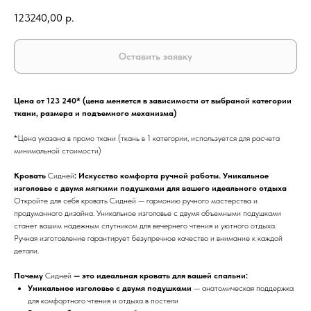
123240,00
р.
Оставить заявку
Цена от 123 240* (цена меняется в зависимости от выбраной категории
ткани, размера и подъемного механизма)
*Цена указана в промо ткани (ткань в 1 категории, используется для расчета
минимальной стоимости)
Кровать
Сидней
: Искусство комфорта ручной работы. Уникальное
изголовье с двумя мягкими подушками для вашего идеального отдыха
Откройте для себя кровать Сидней — гармонию ручного мастерства и
продуманного дизайна. Уникальное изголовье с двумя объемными подушками
станет вашим надежным спутником для вечернего чтения и уютного отдыха.
Ручная изготовление гарантирует безупречное качество и внимание к каждой
детали.
Почему
Сидней
— это идеальная кровать для вашей спальни:
Уникальное изголовье с двумя подушками
— анатомическая поддержка
для комфортного чтения и отдыха в постели