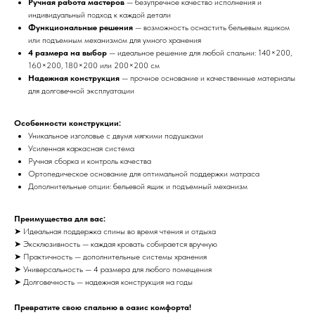
Ручная работа мастеров
— безупречное качество исполнения и
индивидуальный подход к каждой детали
Функциональные решения
— возможность оснастить бельевым ящиком
или подъемным механизмом для умного хранения
4 размера на выбор
— идеальное решение для любой спальни: 140×200,
160×200, 180×200 или 200×200 см
Надежная конструкция
— прочное основание и качественные материалы
для долговечной эксплуатации
Особенности конструкции:
Уникальное изголовье с двумя мягкими подушками
Усиленная каркасная система
Ручная сборка и контроль качества
Ортопедическое основание для оптимальной поддержки матраса
Дополнительные опции: бельевой ящик и подъемный механизм
Преимущества для вас:
➤ Идеальная поддержка спины во время чтения и отдыха
➤ Эксклюзивность — каждая кровать собирается вручную
➤ Практичность — дополнительные системы хранения
➤ Универсальность — 4 размера для любого помещения
➤ Долговечность — надежная конструкция на годы
Превратите свою спальню в оазис комфорта!