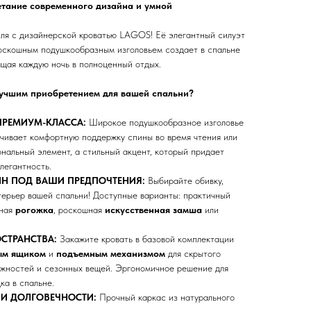
етание современного дизайна и умной
иля с дизайнерской кроватью LAGOS! Её элегантный силуэт
оскошным подушкообразным изголовьем создает в спальне
ащая каждую ночь в полноценный отдых.
лучшим приобретением для вашей спальни?
ПРЕМИУМ-КЛАССА:
Широкое подушкообразное изголовье
чивает комфортную поддержку спины во время чтения или
нальный элемент, а стильный акцент, который придает
легантность.
Н ПОД ВАШИ ПРЕДПОЧТЕНИЯ:
Выбирайте обивку,
терьер вашей спальни! Доступные варианты: практичный
ьная
рогожка
, роскошная
искусственная замша
или
.
СТРАНСТВА:
Закажите кровать в базовой комплектации
ым ящиком
и
подъемным механизмом
для скрытого
ежностей и сезонных вещей. Эргономичное решение для
ка в спальне.
 И ДОЛГОВЕЧНОСТИ:
Прочный каркас из натурального