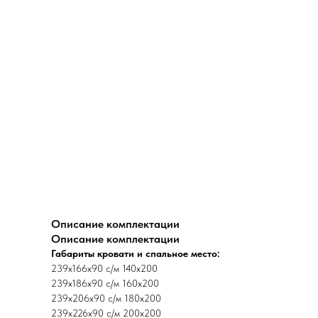
Описание комплектации
Описание комплектации
Габариты кровати и спальное место:
239х166х90 с/м 140х200
239х186х90 с/м 160х200
239х206х90 с/м 180х200
239х226х90 с/м 200х200