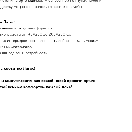
очетании с ортопедическим основанием на гнутых ламелях
держку матраса и продлевает срок его службы.
и Лагос:
линиями и округлыми формами
ьного места от 140×200 до 200×200 см
ных интерьеров: лофт, скандинавский стиль, минимализм
гичных материалов
ации под ваши потребности
 с кроватью Лагос!
и и комплектацию для вашей новой кровати прямо
евзойденным комфортом каждый день!