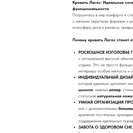
Кровать Лагос: Идеальное соч
функциональности
Погрузитесь в мир комфорта и ст
с мягкими округлыми формами и р
атмосферу уюта и релакса, превр
Почему кровать Лагос станет 
РОСКОШНОЕ ИЗГОЛОВЬЕ 
с оптимальной высотой обеспе
отдыха. Это не просто функцио
интерьеру особую мягкость и э
ИНДИВИДУАЛЬНЫЙ ДИЗАЙ
которая идеально дополнит ин
шинилл
, нежный
велюр
, стил
статусная
натуральная кожа
УМНАЯ ОРГАНИЗАЦИЯ ПРО
или с дополнительным
бельев
хранения постельных принадл
поддержания идеального поряд
ЗАБОТА О ЗДОРОВОМ СНЕ