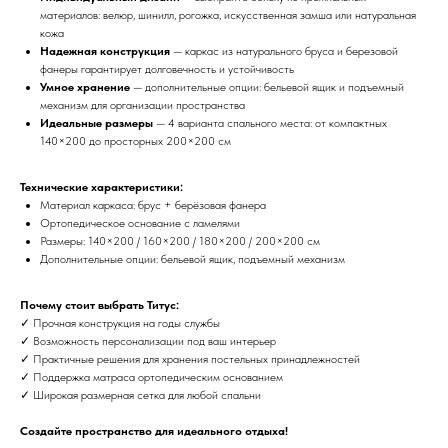
материалов: велюр, шинилл, рогожка, искусственная замша или натуральная
кожа
Надежная конструкция
— каркас из натурального бруса и березовой
фанеры гарантирует долговечность и устойчивость
Умное хранение
— дополнительные опции: бельевой ящик и подъемный
механизм для организации пространства
Идеальные размеры
— 4 варианта спального места: от компактных
140×200 до просторных 200×200 см
Технические характеристики:
Материал каркаса: брус + берёзовая фанера
Ортопедическое основание с ламелями
Размеры: 140×200 / 160×200 / 180×200 / 200×200 см
Дополнительные опции: бельевой ящик, подъемный механизм
Почему стоит выбрать Титус:
✓ Прочная конструкция на годы службы
✓ Возможность персонализации под ваш интерьер
✓ Практичные решения для хранения постельных принадлежностей
✓ Поддержка матраса ортопедическим основанием
✓ Широкая размерная сетка для любой спальни
Создайте пространство для идеального отдыха!