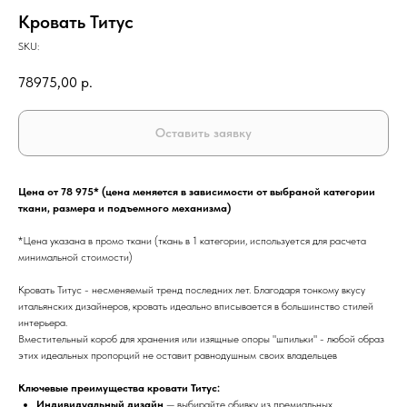
Кровать Титус
SKU:
78975,00
р.
Оставить заявку
Цена от 78 975* (цена меняется в зависимости от выбраной категории
ткани, размера и подъемного механизма)
*Цена указана в промо ткани (ткань в 1 категории, используется для расчета
минимальной стоимости)
Кровать Титус - несменяемый тренд последних лет. Благодаря тонкому вкусу
итальянских дизайнеров, кровать идеально вписывается в большинство стилей
интерьера.
Вместительный короб для хранения или изящные опоры "шпильки" - любой образ
этих идеальных пропорций не оставит равнодушным своих владельцев
Ключевые преимущества кровати Титус:
Индивидуальный дизайн
— выбирайте обивку из премиальных