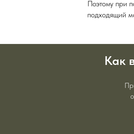
Поэтому при п
подходящий м
Как 
Пр
о