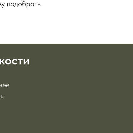
зу подобрать
кости
нее
ть