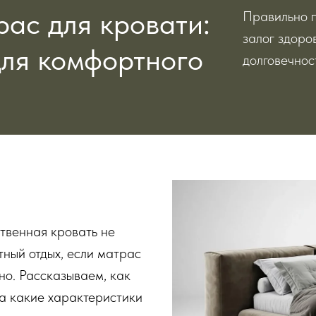
рас для кровати:
Правильно 
залог здоро
для комфортного
долговечнос
твенная кровать не
ный отдых, если матрас
но. Рассказываем, как
на какие характеристики