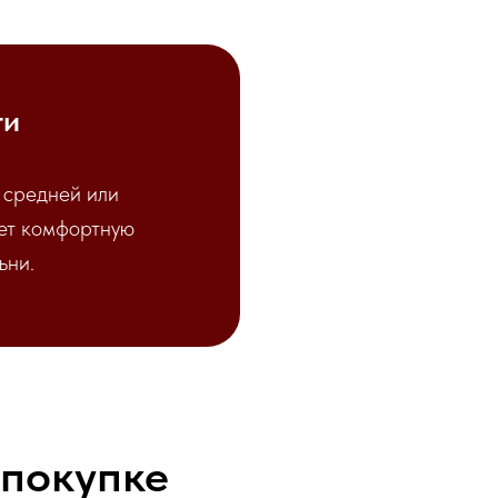
ти
 средней или
ает комфортную
ьни.
 покупке