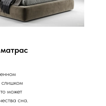
 матрас
венном
, слишком
то может
чества сна.