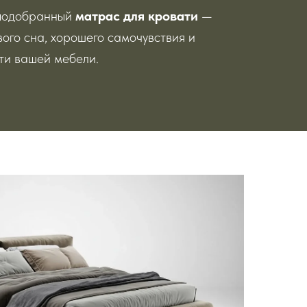
подобранный
матрас для кровати
—
вого сна, хорошего самочувствия и
ти вашей мебели.