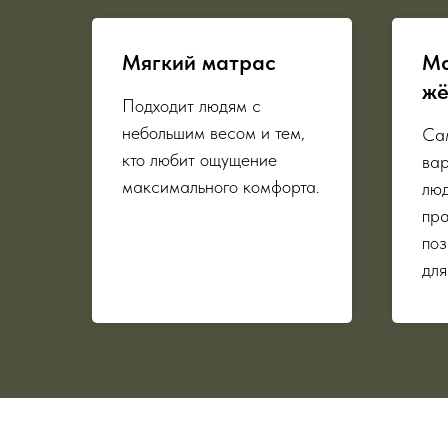
Мягкий матрас
Ма
жё
Подходит людям с
небольшим весом и тем,
Са
кто любит ощущение
вар
максимального комфорта.
люд
пр
поз
для