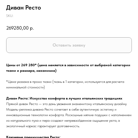
Диван Ресто
SKU:
269280,00
р.
Оставить заявку
Цены от 269 280* (цена меняется в зависимости от выбраной категории
ткани и размера, механизма)
*Цена указана в промо ткани (ткань в 1 категории, используется для расчета
минимальной стоимости)
Диван Ресто: Искусство комфорта в лучших итальянских традициях
Прямой диван Ресто — это дань уважения знаменитому итальянскому дизайну.
Модель-реплика дивана Ресто сочетает в себе аутентичную эстетику и
инновационные технологии комфорта. Роскошные мягкие подушки с наполнением
из натурального пуха и пера создают непревзойденное ощущение уюта, а
экологичный каркас гарантирует долговечность.
Ключевые преимущества Ресто: