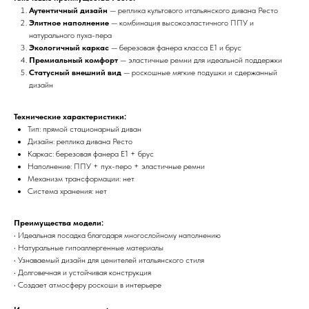
Аутентичный дизайн
— реплика культового итальянского дивана Ресто
Элитное наполнение
— комбинация высокоэластичного ППУ и
натурального пуха-пера
Экологичный каркас
— березовая фанера класса Е1 и брус
Премиальный комфорт
— эластичные ремни для идеальной поддержки
Статусный внешний вид
— роскошные мягкие подушки и сдержанный
дизайн
Технические характеристики:
Тип: прямой стационарный диван
Дизайн: реплика дивана Ресто
Каркас: березовая фанера Е1 + брус
Наполнение: ППУ + пух-перо + эластичные ремни
Механизм трансформации: нет
Система хранения: нет
Преимущества модели:
• Идеальная посадка благодаря многослойному наполнению
• Натуральные гипоаллергенные материалы
• Узнаваемый дизайн для ценителей итальянского стиля
• Долговечная и устойчивая конструкция
• Создает атмосферу роскоши в интерьере