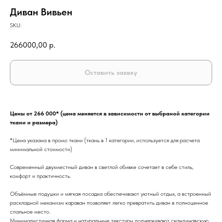
Диван Вивьен
SKU:
266000,00
р.
Оставить заявку
Цены от 266 000* (цена меняется в зависимости от выбраной категории
ткани и размера)
*Цена указана в промо ткани (ткань в 1 категории, используется для расчета
минимальной стоимости)
Современный двухместный диван в светлой обивке сочетает в себе стиль,
комфорт и практичность.
Объёмные подушки и мягкая посадка обеспечивают уютный отдых, а встроенный
раскладной механизм караван позволяет легко превратить диван в полноценное
спальное место.
Минималистичная форма и натуральные текстуры подчеркивают скандинавскую