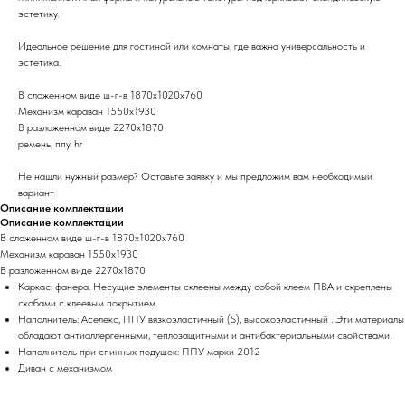
эстетику.
Идеальное решение для гостиной или комнаты, где важна универсальность и
эстетика.
В сложенном виде ш-г-в 1870х1020х760
Механизм караван 1550х1930
В разложенном виде 2270х1870
ремень, ппу. hr
Не нашли нужный размер? Оставьте заявку и мы предложим вам необходимый
вариант
Описание комплектации
Описание комплектации
В сложенном виде ш-г-в 1870х1020х760
Механизм караван 1550х1930
В разложенном виде 2270х1870
Каркас: фанера. Несущие элементы склеены между собой клеем ПВА и скреплены
скобами с клеевым покрытием.
Наполнитель: Аселекс, ППУ вязкоэластичный (S), высокоэластичный . Эти материалы
обладают антиаллергенными, теплозащитными и антибактериальными свойствами.
Наполнитель при спинных подушек: ППУ марки 2012
Диван с механизмом